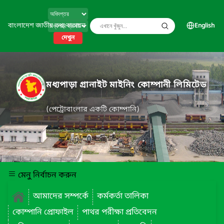
বাংলাদেশ জাতীয় তথ্য বাতায়ন
English
দেখুন
মধ্যপাড়া গ্রানাইট মাইনিং কোম্পানী লিমিটেড
(পেট্রোবাংলার একটি কোম্পানি)
মেনু নির্বাচন করুন
আমাদের সম্পর্কে
কর্মকর্তা তালিকা
কোম্পানি প্রোফাইল
পাথর পরীক্ষা প্রতিবেদন