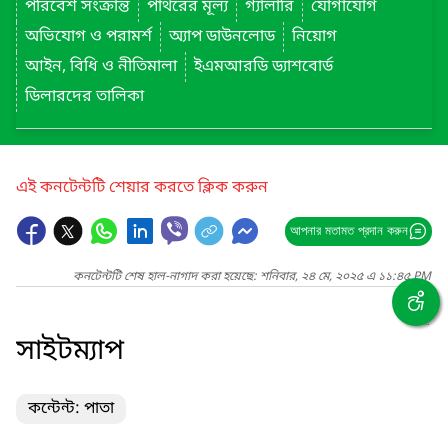
পরিবেশ সংক্রান্ত
পাথরের মূল্য
গ্যালারি
যোগাযোগ
অভিযোগ ও পরামর্শ
অ্যাপ ডাউনলোড
নিয়োগ
আইন, বিধি ও নীতিমালা
ইএমআরডি ড্যাশবোর্ড
ডিলারদের তালিকা
এই কনটেন্টটি শেয়ার করতে ক্লিক করুন
আপনার মতামত প্রদান করুন
কনটেন্টটি শেষ হাল-নাগাদ করা হয়েছে: শনিবার, ২৪ মে, ২০২৫ এ ১১:৪৫ PM
সাইটম্যাপ
কন্টেন্ট: পাতা