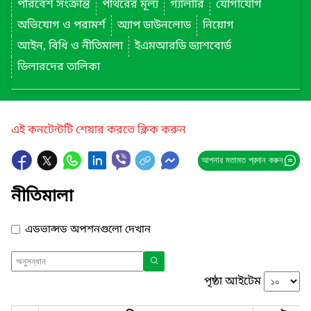
পরিবেশ সংক্রান্ত
পাথরের মূল্য
গ্যালারি
যোগাযোগ
অভিযোগ ও পরামর্শ
অ্যাপ ডাউনলোড
নিয়োগ
আইন, বিধি ও নীতিমালা
ইএমআরডি ড্যাশবোর্ড
ডিলারদের তালিকা
এই কনটেন্টটি শেয়ার করতে ক্লিক করুন
আপনার মতামত প্রদান করুন
নীতিমালা
এডভান্সড অপশনগুলো দেখান
পৃষ্ঠা আইটেম