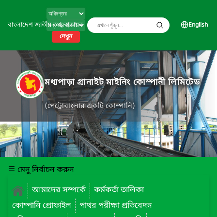
বাংলাদেশ জাতীয় তথ্য বাতায়ন
English
দেখুন
মধ্যপাড়া গ্রানাইট মাইনিং কোম্পানী লিমিটেড
(পেট্রোবাংলার একটি কোম্পানি)
মেনু নির্বাচন করুন
আমাদের সম্পর্কে
কর্মকর্তা তালিকা
কোম্পানি প্রোফাইল
পাথর পরীক্ষা প্রতিবেদন