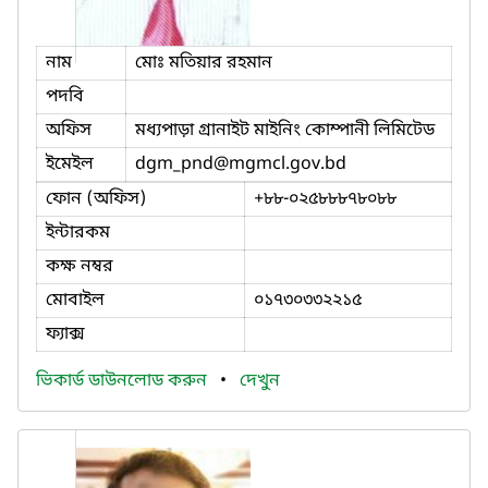
নাম
মোঃ মতিয়ার রহমান
পদবি
অফিস
মধ্যপাড়া গ্রানাইট মাইনিং কোম্পানী লিমিটেড
ইমেইল
dgm_pnd
@mgmcl.gov.bd
ফোন (অফিস)
+৮৮-০২৫৮৮৮৭৮০৮৮
ইন্টারকম
কক্ষ নম্বর
মোবাইল
০১৭৩০৩৩২২১৫
ফ্যাক্স
ভিকার্ড ডাউনলোড করুন
•
দেখুন