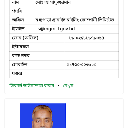
নাম
মোঃ আসাদুজ্জামান
পদবি
অফিস
মধ্যপাড়া গ্রানাইট মাইনিং কোম্পানী লিমিটেড
ইমেইল
cs
@mgmcl.gov.bd
ফোন (অফিস)
+৮৮-০২৫৮৮৮৭৮০৯৪
ইন্টারকম
কক্ষ নম্বর
মোবাইল
০১৭৩০-০০৬৯২০
ফ্যাক্স
ভিকার্ড ডাউনলোড করুন
•
দেখুন