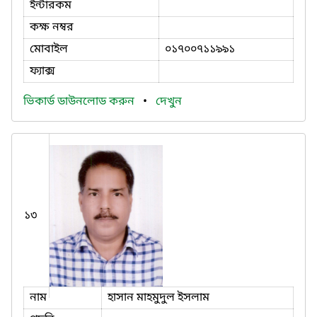
ইন্টারকম
কক্ষ নম্বর
মোবাইল
০১৭০০৭১১৯৯১
ফ্যাক্স
ভিকার্ড ডাউনলোড করুন
•
দেখুন
১৩
নাম
হাসান মাহমুদুল ইসলাম