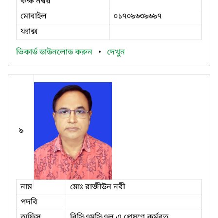
কক্ষ নম্বর
মোবাইল
০১৭০৯৬৩৯৬৯৭
ফ্যাক্স
ভিকার্ড ডাউনলোড করুন
•
দেখুন
৯
নাম
মোঃ রাজীউন নবী
পদবি
অফিস
বিসিএমসিএল এ প্রেষণে কর্মরত