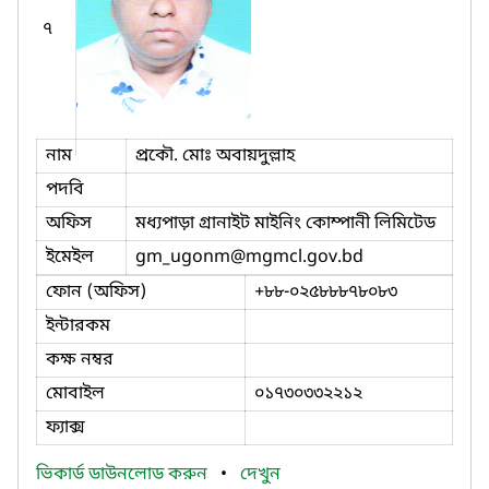
৭
নাম
প্রকৌ. মোঃ অবায়দুল্লাহ
পদবি
অফিস
মধ্যপাড়া গ্রানাইট মাইনিং কোম্পানী লিমিটেড
ইমেইল
gm_ugonm
@mgmcl.gov.bd
ফোন (অফিস)
+৮৮-০২৫৮৮৮৭৮০৮৩
ইন্টারকম
কক্ষ নম্বর
মোবাইল
০১৭৩০৩৩২২১২
ফ্যাক্স
ভিকার্ড ডাউনলোড করুন
•
দেখুন