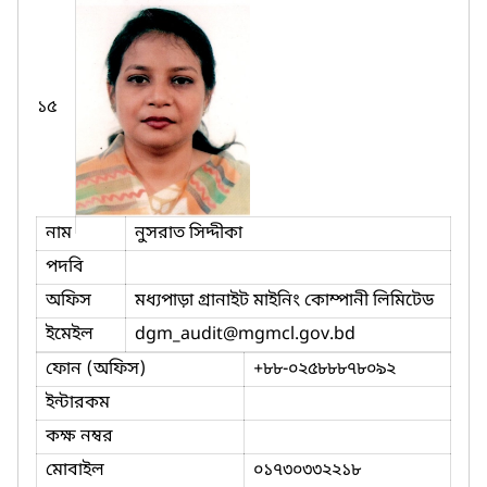
১৫
নাম
নুসরাত সিদ্দীকা
পদবি
অফিস
মধ্যপাড়া গ্রানাইট মাইনিং কোম্পানী লিমিটেড
ইমেইল
dgm_audit
@mgmcl.gov.bd
ফোন (অফিস)
+৮৮-০২৫৮৮৮৭৮০৯২
ইন্টারকম
কক্ষ নম্বর
মোবাইল
০১৭৩০৩৩২২১৮