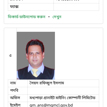
ফ্যাক্স
ভিকার্ড ডাউনলোড করুন
•
দেখুন
৫
নাম
সৈয়দ রফিজুল ইসলাম
পদবি
অফিস
মধ্যপাড়া গ্রানাইট মাইনিং কোম্পানী লিমিটেড
ইমেইল
gm_ans
@mgmcl.gov.bd