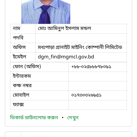
নাম
মোঃ আমিনুল ইসলাম মন্ডল
পদবি
অফিস
মধ্যপাড়া গ্রানাইট মাইনিং কোম্পানী লিমিটেড
ইমেইল
dgm_fin
@mgmcl.gov.bd
ফোন (অফিস)
+৮৮-০২৫৮৮৮৭৮০৯১
ইন্টারকম
কক্ষ নম্বর
মোবাইল
০১৭৩০৩২৬৯৫১
ফ্যাক্স
ভিকার্ড ডাউনলোড করুন
•
দেখুন