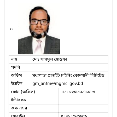
৪
নাম
মোঃ সামসুল মোস্তফা
পদবি
অফিস
মধ্যপাড়া গ্রানাইট মাইনিং কোম্পানী লিমিটেড
ইমেইল
gm_anfm
@mgmcl.gov.bd
ফোন (অফিস)
+৮৮-০২৫৮৮৮৭৮০৮৫
ইন্টারকম
কক্ষ নম্বর
মোবাইল
০১৭১১৫৬৩২৩৬