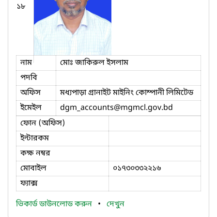
১৮
নাম
মোঃ জাকিরুল ইসলাম
পদবি
অফিস
মধ্যপাড়া গ্রানাইট মাইনিং কোম্পানী লিমিটেড
ইমেইল
dgm_accounts
@mgmcl.gov.bd
ফোন (অফিস)
ইন্টারকম
কক্ষ নম্বর
মোবাইল
০১৭৩০৩৩২২১৬
ফ্যাক্স
ভিকার্ড ডাউনলোড করুন
•
দেখুন