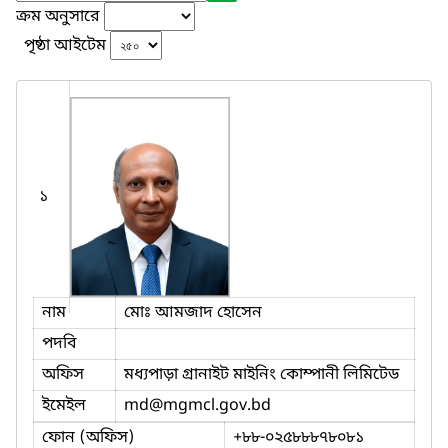
ক্রম অনুসারে
পৃষ্ঠা আইটেম
১
নাম
মোঃ আমজাদ হোসেন
পদবি
অফিস
মধ্যপাড়া গ্রানাইট মাইনিং কোম্পানী লিমিটেড
ইমেইল
md
@mgmcl.gov.bd
ফোন (অফিস)
+৮৮-০২৫৮৮৮৭৮০৮১