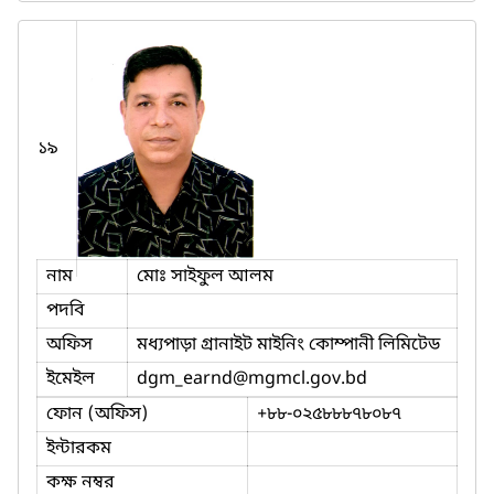
১৯
নাম
মোঃ সাইফুল আলম
পদবি
অফিস
মধ্যপাড়া গ্রানাইট মাইনিং কোম্পানী লিমিটেড
ইমেইল
dgm_earnd
@mgmcl.gov.bd
ফোন (অফিস)
+৮৮-০২৫৮৮৮৭৮০৮৭
ইন্টারকম
কক্ষ নম্বর