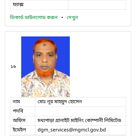
ফ্যাক্স
ভিকার্ড ডাউনলোড করুন
•
দেখুন
১৬
নাম
মোঃ নূর মাহমুদ হোসেন
পদবি
অফিস
মধ্যপাড়া গ্রানাইট মাইনিং কোম্পানী লিমিটেড
ইমেইল
dgm_services
@mgmcl.gov.bd