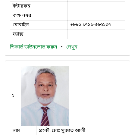
ইন্টারকম
কক্ষ নম্বর
মোবাইল
+৮৮০ ১৭১১-৫৬৩২৩৭
ফ্যাক্স
ভিকার্ড ডাউনলোড করুন
•
দেখুন
২
নাম
প্রকৌ. মোঃ সুজাত আলী