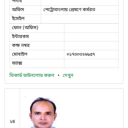
পদবি
অফিস
পেট্রোবাংলায় প্রেষণে কর্মরত
ইমেইল
ফোন (অফিস)
ইন্টারকম
কক্ষ নম্বর
মোবাইল
০১৭৩০৩২৬৯৫৭
ফ্যাক্স
ভিকার্ড ডাউনলোড করুন
•
দেখুন
১৪