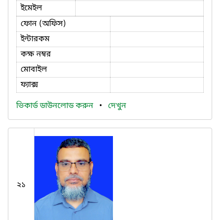
ইমেইল
ফোন (অফিস)
ইন্টারকম
কক্ষ নম্বর
মোবাইল
ফ্যাক্স
ভিকার্ড ডাউনলোড করুন
•
দেখুন
২১