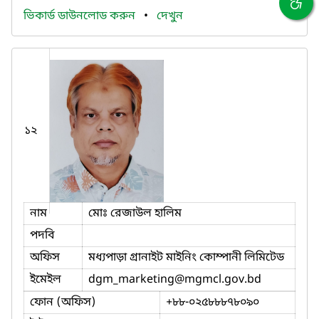
ভিকার্ড ডাউনলোড করুন
•
দেখুন
১২
নাম
মোঃ রেজাউল হালিম
পদবি
অফিস
মধ্যপাড়া গ্রানাইট মাইনিং কোম্পানী লিমিটেড
ইমেইল
dgm_marketing
@mgmcl.gov.bd
ফোন (অফিস)
+৮৮-০২৫৮৮৮৭৮০৯০