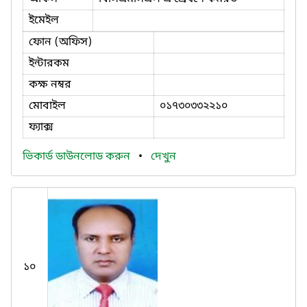
ইমেইল
ফোন (অফিস)
ইন্টারকম
কক্ষ নম্বর
মোবাইল
০১৭৩০৩৩২২১০
ফ্যাক্স
ভিকার্ড ডাউনলোড করুন
•
দেখুন
১০