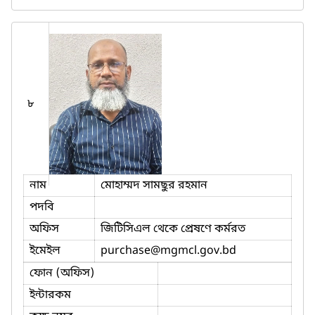
৮
নাম
মোহাম্মদ সামছুর রহমান
পদবি
অফিস
জিটিসিএল থেকে প্রেষণে কর্মরত
ইমেইল
purchase
@mgmcl.gov.bd
ফোন (অফিস)
ইন্টারকম