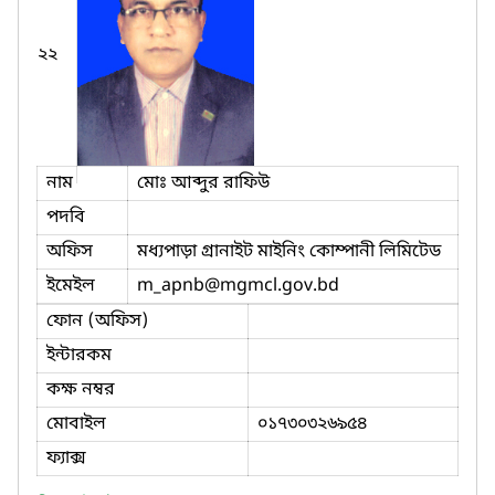
২২
নাম
মোঃ আব্দুর রাফিউ
পদবি
অফিস
মধ্যপাড়া গ্রানাইট মাইনিং কোম্পানী লিমিটেড
ইমেইল
m_apnb
@mgmcl.gov.bd
ফোন (অফিস)
ইন্টারকম
কক্ষ নম্বর
মোবাইল
০১৭৩০৩২৬৯৫৪
ফ্যাক্স