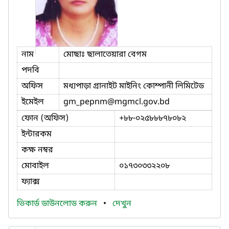
নাম
মোছাঃ ছালাতেয়ারা বেগম
পদবি
অফিস
মধ্যপাড়া গ্রানাইট মাইনিং কোম্পানী লিমিটেড
ইমেইল
gm_pepnm
@mgmcl.gov.bd
ফোন (অফিস)
+৮৮-০২৫৮৮৮৭৮০৮২
ইন্টারকম
কক্ষ নম্বর
মোবাইল
০১৭৩০৩৩২২০৮
ফ্যাক্স
ভিকার্ড ডাউনলোড করুন
•
দেখুন