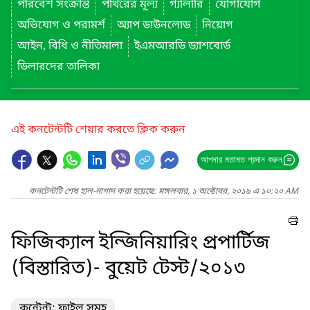
পরিবেশ সংক্রান্ত
পাথরের মূল্য
গ্যালারি
যোগাযোগ
অভিযোগ ও পরামর্শ
অ্যাপ ডাউনলোড
নিয়োগ
আইন, বিধি ও নীতিমালা
ইএমআরডি ড্যাশবোর্ড
ডিলারদের তালিকা
এই কনটেন্টটি শেয়ার করতে ক্লিক করুন
আপনার মতামত প্রদান করুন
কনটেন্টটি শেষ হাল-নাগাদ করা হয়েছে: মঙ্গলবার, ১ অক্টোবর, ২০১৯ এ ১০:২০ AM
ফিজিক্যাল ইন্জিনিয়ারিং প্রপার্টিজ
(বিস্তারিত)- বুয়েট টেস্ট/২০১৩
কন্টেন্ট: ফাইল সমূহ