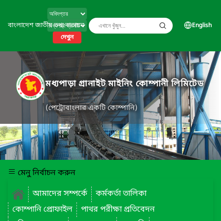
বাংলাদেশ জাতীয় তথ্য বাতায়ন
English
দেখুন
মধ্যপাড়া গ্রানাইট মাইনিং কোম্পানী লিমিটেড
(পেট্রোবাংলার একটি কোম্পানি)
মেনু নির্বাচন করুন
আমাদের সম্পর্কে
কর্মকর্তা তালিকা
কোম্পানি প্রোফাইল
পাথর পরীক্ষা প্রতিবেদন