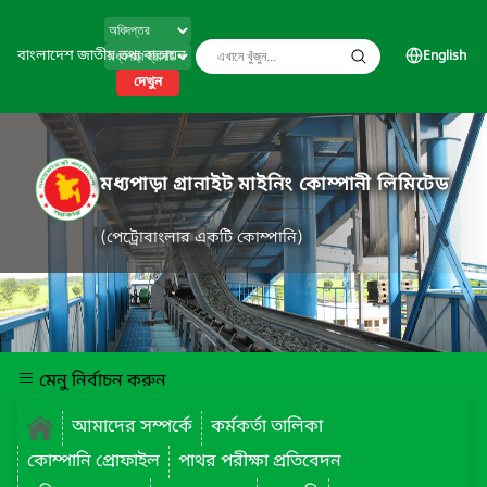
বাংলাদেশ জাতীয় তথ্য বাতায়ন
English
দেখুন
মধ্যপাড়া গ্রানাইট মাইনিং কোম্পানী লিমিটেড
(পেট্রোবাংলার একটি কোম্পানি)
মেনু নির্বাচন করুন
আমাদের সম্পর্কে
কর্মকর্তা তালিকা
কোম্পানি প্রোফাইল
পাথর পরীক্ষা প্রতিবেদন