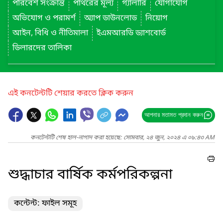
পরিবেশ সংক্রান্ত
পাথরের মূল্য
গ্যালারি
যোগাযোগ
অভিযোগ ও পরামর্শ
অ্যাপ ডাউনলোড
নিয়োগ
আইন, বিধি ও নীতিমালা
ইএমআরডি ড্যাশবোর্ড
ডিলারদের তালিকা
এই কনটেন্টটি শেয়ার করতে ক্লিক করুন
আপনার মতামত প্রদান করুন
কনটেন্টটি শেষ হাল-নাগাদ করা হয়েছে: সোমবার, ২৪ জুন, ২০২৪ এ ০৯:৪৩ AM
শুদ্ধাচার বার্ষিক কর্মপরিকল্পনা
কন্টেন্ট: ফাইল সমূহ