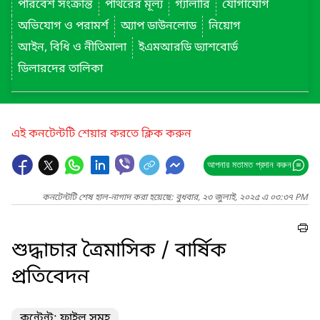
পরিবেশ সংক্রান্ত
পাথরের মূল্য
গ্যালারি
যোগাযোগ
অভিযোগ ও পরামর্শ
অ্যাপ ডাউনলোড
নিয়োগ
আইন, বিধি ও নীতিমালা
ইএমআরডি ড্যাশবোর্ড
ডিলারদের তালিকা
এই কনটেন্টটি শেয়ার করতে ক্লিক করুন
আপনার মতামত প্রদান করুন
কনটেন্টটি শেষ হাল-নাগাদ করা হয়েছে: বুধবার, ২৩ জুলাই, ২০২৫ এ ০৩:৩৭ PM
শুদ্ধাচার ত্রৈমাসিক / বার্ষিক
প্রতিবেদন
কন্টেন্ট: ফাইল সমূহ