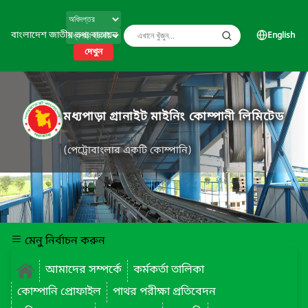
বাংলাদেশ জাতীয় তথ্য বাতায়ন
English
দেখুন
মধ্যপাড়া গ্রানাইট মাইনিং কোম্পানী লিমিটেড
(পেট্রোবাংলার একটি কোম্পানি)
মেনু নির্বাচন করুন
আমাদের সম্পর্কে
কর্মকর্তা তালিকা
কোম্পানি প্রোফাইল
পাথর পরীক্ষা প্রতিবেদন