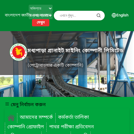
বাংলাদেশ জাতীয় তথ্য বাতায়ন
English
দেখুন
মধ্যপাড়া গ্রানাইট মাইনিং কোম্পানী লিমিটেড
(পেট্রোবাংলার একটি কোম্পানি)
মেনু নির্বাচন করুন
আমাদের সম্পর্কে
কর্মকর্তা তালিকা
কোম্পানি প্রোফাইল
পাথর পরীক্ষা প্রতিবেদন