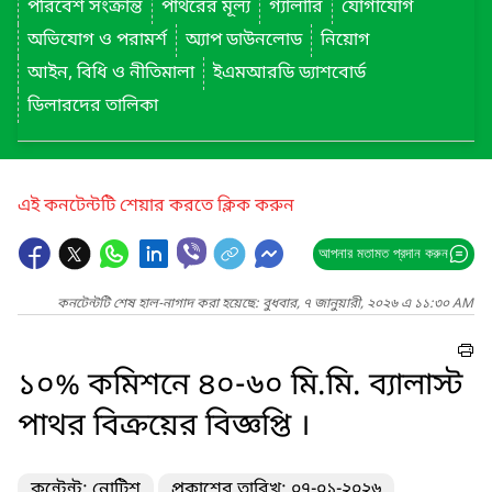
পরিবেশ সংক্রান্ত
পাথরের মূল্য
গ্যালারি
যোগাযোগ
অভিযোগ ও পরামর্শ
অ্যাপ ডাউনলোড
নিয়োগ
আইন, বিধি ও নীতিমালা
ইএমআরডি ড্যাশবোর্ড
ডিলারদের তালিকা
এই কনটেন্টটি শেয়ার করতে ক্লিক করুন
আপনার মতামত প্রদান করুন
কনটেন্টটি শেষ হাল-নাগাদ করা হয়েছে: বুধবার, ৭ জানুয়ারী, ২০২৬ এ ১১:৩০ AM
১০% কমিশনে ৪০-৬০ মি.মি. ব্যালাস্ট
পাথর বিক্রয়ের বিজ্ঞপ্তি ।
কন্টেন্ট: নোটিশ
প্রকাশের তারিখ: ০৭-০১-২০২৬